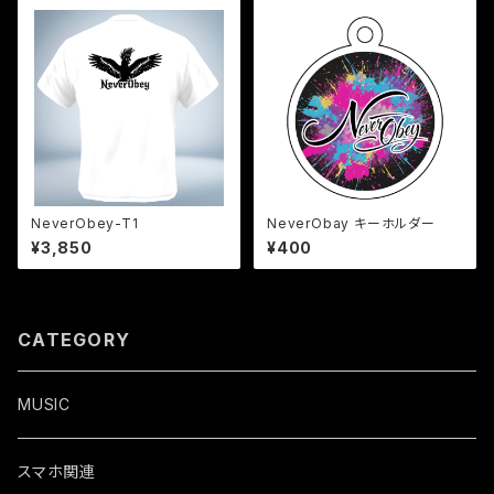
NeverObey-T1
NeverObay キーホルダー
¥3,850
¥400
CATEGORY
MUSIC
スマホ関連